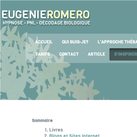
EUGENIE
ROMERO
HYPNOSE - PNL - DÉCODAGE BIOLOGIQUE
ACCUEIL
QUI SUIS-JE?
L'APPROCHE THÉR
TARIFS
CONTACT
ARTICLE
S'INSPIRER
Sommaire
Livres
Blogs et Sites Internet